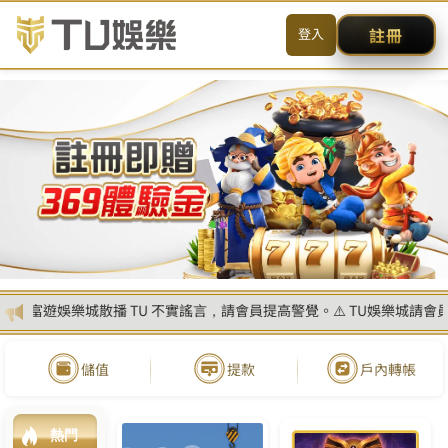
文章
加入Line好友
简体
TU娛樂城
真人娛樂
電子遊戲
體育博彩
最新文章
娛樂城推薦
登入/註冊